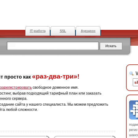
IT-работа
SSL
Аукцион
W
«раз-два-три»!
т просто как
зарегистрировать
свободное доменное имя.
остинг, выбрав подходящий тарифный план или заказать
енного сервера.
оздание сайта у нашего специалиста. Мы можем предложить
йта любой сложности.
пода
регис
шанс