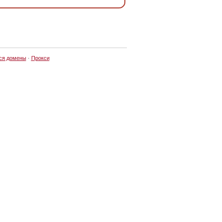
ся домены
·
Прокси