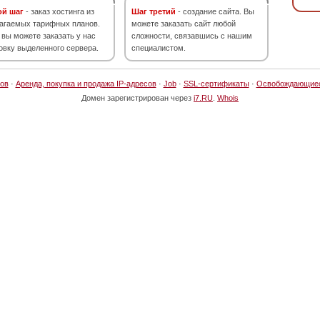
ой шаг
- заказ хостинга из
Шаг третий
- создание сайта. Вы
агаемых тарифных планов.
можете заказать сайт любой
 вы можете заказать у нас
сложности, связавшись с нашим
овку выделенного сервера.
специалистом.
ов
·
Аренда, покупка и продажа IP-адресов
·
Job
·
SSL-сертификаты
·
Освобождающие
Домен зарегистрирован через
i7.RU
.
Whois